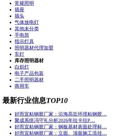
常规照明
插座
插头
气体放电灯
其他未分类
手电筒
指示灯具
照明器材代理加盟
车灯
库存照明器材
白炽灯
电子产品包装
二手照明器材
商用车
最新行业信息
TOP10
好而宜粘钢胶厂家：沿海高盐环境粘钢胶…
聚成系统冯守礼分析2026年拉卡拉P…
好而宜粘钢胶厂家：钢板基材表面处理标…
好而宜粘钢胶厂家：立面、顶面施工流挂…