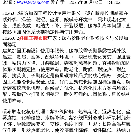
来源：
www.97506.com
发布于：2026年06月02日 14:48:02
2026.6.2建筑加固工程设计使用年限长，碳布胶需长期暴露在
紫外线、温差、潮湿、盐雾、酸碱等环境中，易出现老化黄
变、强度衰减、粘结力下降、开裂脱层、碳布剥离等问题，直
接影响加固体系长期稳定性与使用寿命。
2026.6.2
好而宜碳布胶
厂家：碳布胶耐老化耐候技术与长期加
固稳定
建筑加固工程设计使用年限长，碳布胶需长期暴露在紫外线、
温差、潮湿、盐雾、酸碱等环境中，易出现老化黄变、强度衰
减、粘结力下降、开裂脱层、碳布剥离等问题，直接影响加固
体系长期稳定性与使用寿命。耐老化、耐候、耐湿热、耐盐
雾、抗黄变、长期稳定是衡量碳布胶品质的核心指标，决定加
固工程能否长期安全服役。好而宜聚焦长期加固稳定痛点，解
析碳布胶老化机理、耐候配方优化、抗老化技术方案与场景适
配，帮助行业打造长期稳定、耐久可靠的加固体系，延长结构
使用寿命。
碳布胶老化核心机理：紫外线降解、热氧老化、湿热老化、盐
雾腐蚀、化学侵蚀、水解降解。紫外线照射会破坏环氧树脂分
子链，导致胶层变黄、变脆、强度下降、开裂；长期高温与氧
气作用，引发热氧老化，使胶层氧化降解、韧性降低、粘结力