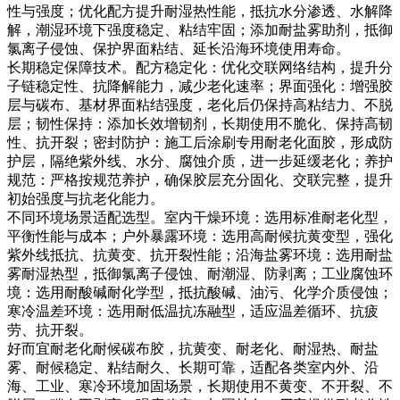
性与强度；优化配方提升耐湿热性能，抵抗水分渗透、水解降
解，潮湿环境下强度稳定、粘结牢固；添加耐盐雾助剂，抵御
氯离子侵蚀、保护界面粘结、延长沿海环境使用寿命。
长期稳定保障技术。配方稳定化：优化交联网络结构，提升分
子链稳定性、抗降解能力，减少老化速率；界面强化：增强胶
层与碳布、基材界面粘结强度，老化后仍保持高粘结力、不脱
层；韧性保持：添加长效增韧剂，长期使用不脆化、保持高韧
性、抗开裂；密封防护：施工后涂刷专用耐老化面胶，形成防
护层，隔绝紫外线、水分、腐蚀介质，进一步延缓老化；养护
规范：严格按规范养护，确保胶层充分固化、交联完整，提升
初始强度与抗老化能力。
不同环境场景适配选型。室内干燥环境：选用标准耐老化型，
平衡性能与成本；户外暴露环境：选用高耐候抗黄变型，强化
紫外线抵抗、抗黄变、抗开裂性能；沿海盐雾环境：选用耐盐
雾耐湿热型，抵御氯离子侵蚀、耐潮湿、防剥离；工业腐蚀环
境：选用耐酸碱耐化学型，抵抗酸碱、油污、化学介质侵蚀；
寒冷温差环境：选用耐低温抗冻融型，适应温差循环、抗疲
劳、抗开裂。
好而宜耐老化耐候碳布胶，抗黄变、耐老化、耐湿热、耐盐
雾、耐候稳定、粘结耐久、长期可靠，适配各类室内外、沿
海、工业、寒冷环境加固场景，长期使用不黄变、不开裂、不