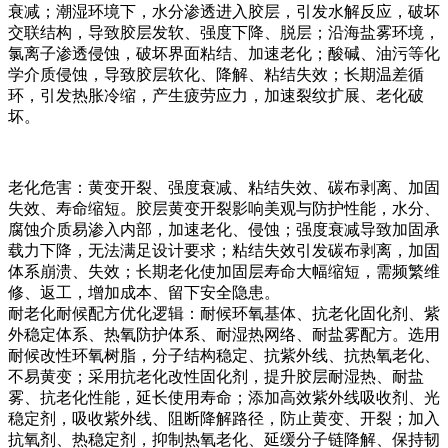
衰减；潮湿环境下，水分渗透进入胶层，引发水解反应，破坏
交联结构，导致胶层发软、强度下降、脱层；沿海盐雾环境，
氯离子渗透侵蚀，破坏界面粘结、加速老化；酸碱、油污等化
学介质侵蚀，导致胶层软化、降解、粘结失效；长期温差循
环，引发热胀冷缩，产生疲劳应力，加速裂纹扩展、老化破
坏。
老化危害：黄变开裂、强度衰减、粘结失效、碳布剥离、加固
失效、寿命缩短。胶层黄变开裂影响美观与防护性能，水分、
腐蚀介质易渗入内部，加速老化、侵蚀；强度衰减导致加固承
载力下降，无法满足设计要求；粘结失效引发碳布剥离，加固
体系崩溃、失效；长期老化使加固层寿命大幅缩短，需频繁维
修、返工，增加成本、留下安全隐患。
耐老化耐候配方优化逻辑：耐候环氧基体、抗老化固化剂、紫
外稳定体系、热氧防护体系、耐湿热网络、耐盐雾配方。选用
耐候改性环氧树脂，分子结构稳定、抗紫外线、抗热氧老化、
不易黄变；采用抗老化改性固化剂，提升胶层耐湿热、耐盐
雾、抗老化性能，延长使用寿命；添加高效紫外线吸收剂、光
稳定剂，吸收紫外线、阻断降解路径，防止黄变、开裂；加入
抗氧剂、热稳定剂，抑制热氧老化、延缓分子链降解、保持韧