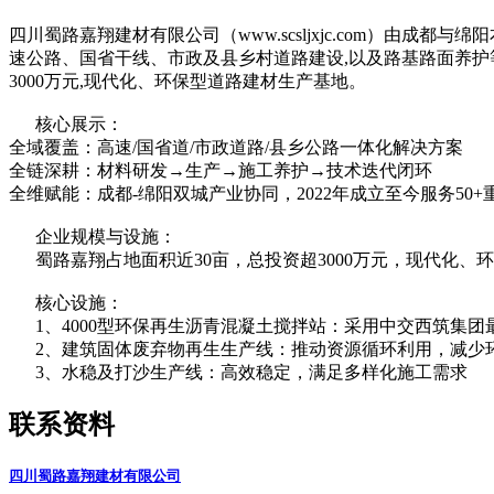
四川蜀路嘉翔建材有限公司（www.scsljxjc.com）由成
速公路、国省干线、市政及县乡村道路建设,以及路基路面养护
3000万元,现代化、环保型道路建材生产基地。
核心展示：
全域覆盖：高速/国省道/市政道路/县乡公路一体化解决方案
全链深耕：材料研发→生产→施工养护→技术迭代闭环
全维赋能：成都-绵阳双城产业协同，2022年成立至今服务50+
企业规模与设施：
蜀路嘉翔占地面积近30亩，总投资超3000万元，现代化、
核心设施：
1、4000型环保再生沥青混凝土搅拌站：采用中交西筑集
2、建筑固体废弃物再生生产线：推动资源循环利用，减少
3、水稳及打沙生产线：高效稳定，满足多样化施工需求
联系资料
四川蜀路嘉翔建材有限公司